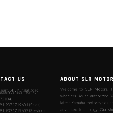
TACT US
ABOUT SLR MOTO
Welcome to SLR Motors, Tum
ear SSIT, Kunigal Road,
adashivanagar, Tumkur
wheelers. As an authorized Y
72104.
latest Yamaha motorcycles an
91-9071719601 (Sales)
advanced technology. Our s
91-9071719607 (Service)