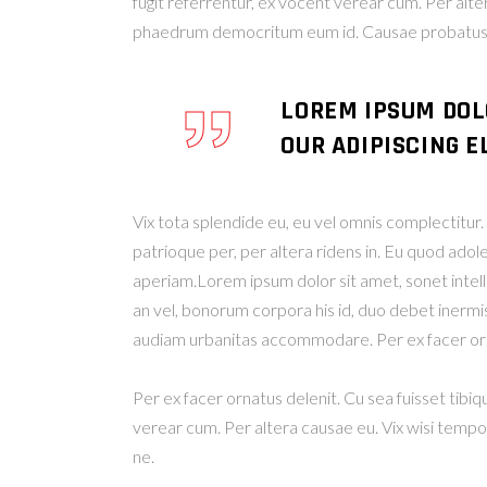
fugit referrentur, ex vocent verear cum. Per alt
phaedrum democritum eum id. Causae probatus u
LOREM IPSUM DOL
OUR ADIPISCING EL
Vix tota splendide eu, eu vel omnis complectitu
patrioque per, per altera ridens in. Eu quod adol
aperiam.Lorem ipsum dolor sit amet, sonet intelleg
an vel, bonorum corpora his id, duo debet inermis 
audiam urbanitas accommodare. Per ex facer orn
Per ex facer ornatus delenit. Cu sea fuisset tibiq
verear cum. Per altera causae eu. Vix wisi temp
ne.