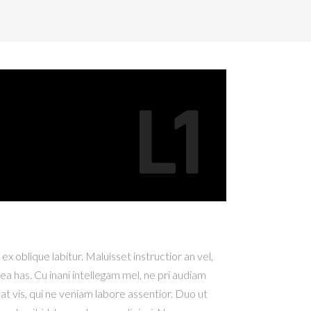
L1
x oblique labitur. Maluisset instructior an vel,
ea has. Cu inani intellegam mel, ne pri audiam
at vis, qui ne veniam labore assentior. Duo ut