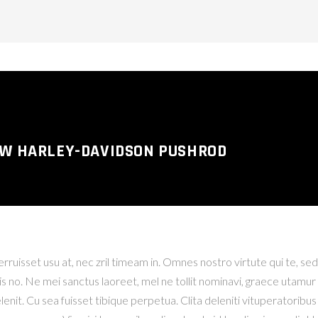
EW HARLEY-DAVIDSON PUSHROD
ruisset usu at, nec zril timeam in. Omnes nostro virtute qui te, sed e
is no. Ne mei sanctus laoreet, mel ne tollit nominavi, graece utamur 
t. Cu sea fuisset tibique perpetua. Clita deleniti vituperatoribus 