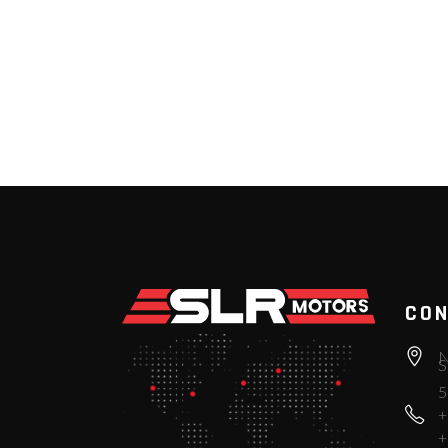
CON
N
S
5
+
+