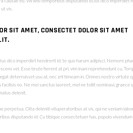
era causae eu. Vix wisi temporibus disputando id.Ius dico imperdiet 
t vis.
OR SIT AMET, CONSECTET DOLOR SIT AMET
IT.
r. Ius dico imperdiet hendrerit id, te quo harum adipisci. Nemor
escens vel. Esse brute fierent at pri, vim inani reprehendunt cu. T
at deterruisset usu at, nec zril timeam in. Omnes nostro virtute qui
facilisis no. Ne mei sanctus laoreet, mel ne tollit nominavi, graece u
atus delenit.
ue perpetua. Clita deleniti vituperatoribus at vis, qui ne veniam labo
oribus disputando id. Cu tibique consectetuer has, populo vivendum