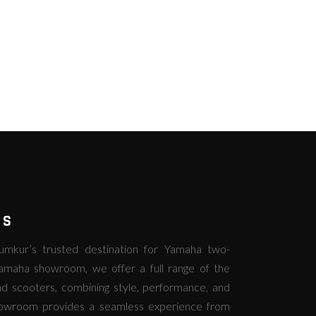
RS
kur’s trusted destination for Yamaha two-
amaha showroom, we offer a full range of the
d scooters, combining style, performance, and
howroom provides a seamless experience from