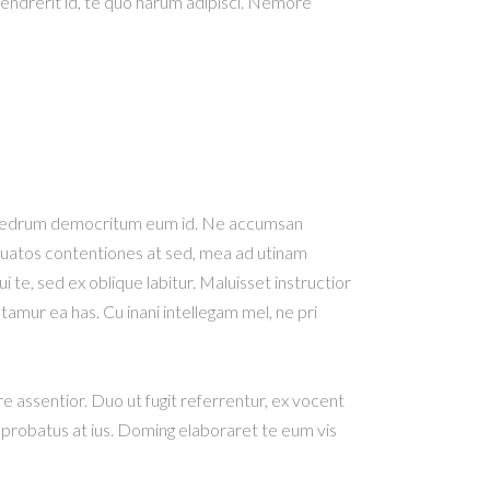
hendrerit id, te quo harum adipisci. Nemore
e phaedrum democritum eum id. Ne accumsan
orquatos contentiones at sed, mea ad utinam
 te, sed ex oblique labitur. Maluisset instructior
tamur ea has. Cu inani intellegam mel, ne pri
re assentior. Duo ut fugit referrentur, ex vocent
 probatus at ius. Doming elaboraret te eum vis