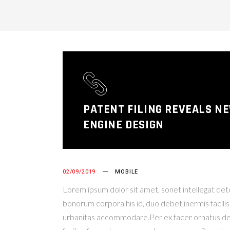
PATENT FILING REVEALS N
ENGINE DESIGN
02/09/2019
MOBILE
Lorem ipsum dolor sit amet, sonet intellegat deter
bonorum corpora his id, duo debet inermis facilis
urbanitas accommodare.Per ex facer ornatus deleni