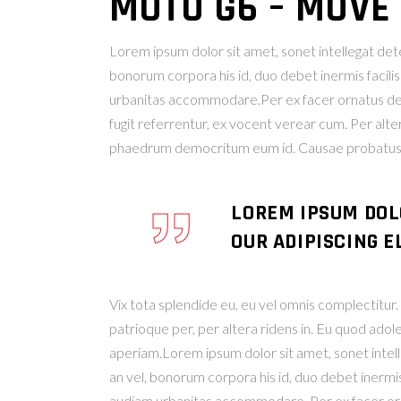
MOTO G6 – MOVE
Lorem ipsum dolor sit amet, sonet intellegat deter
bonorum corpora his id, duo debet inermis facilis
urbanitas accommodare.Per ex facer ornatus deleni
fugit referrentur, ex vocent verear cum. Per alt
phaedrum democritum eum id. Causae probatus u
LOREM IPSUM DOL
OUR ADIPISCING EL
Vix tota splendide eu, eu vel omnis complectitu
patrioque per, per altera ridens in. Eu quod adol
aperiam.Lorem ipsum dolor sit amet, sonet intelleg
an vel, bonorum corpora his id, duo debet inermis 
audiam urbanitas accommodare. Per ex facer orn