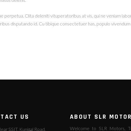
ue perpetua. Clita deleniti vituperatoribus at vis, qui ne veniam labo
oribus disputando id. Cu tibique consectetuer has, populo vivendum
TACT US
ABOUT SLR MOTO
Welcome to SLR Motors, Tum
ear SSIT, Kunigal Road,