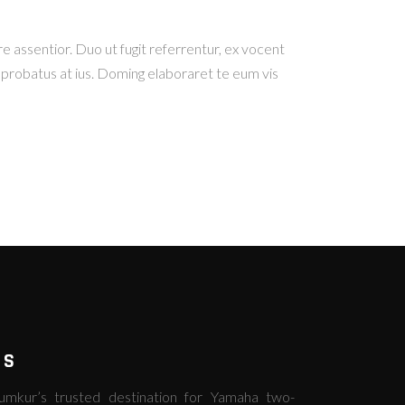
re assentior. Duo ut fugit referrentur, ex vocent
 probatus at ius. Doming elaboraret te eum vis
RS
kur’s trusted destination for Yamaha two-