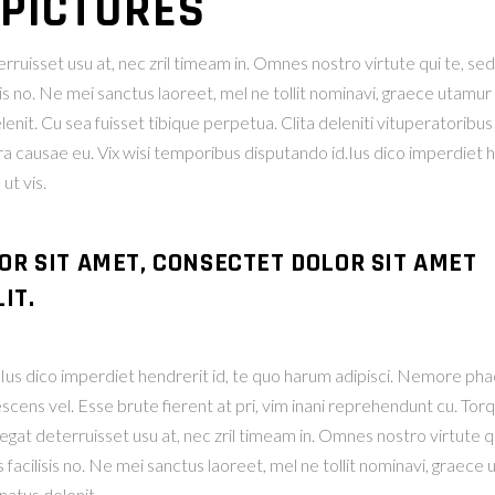
 PICTURES
ruisset usu at, nec zril timeam in. Omnes nostro virtute qui te, sed e
is no. Ne mei sanctus laoreet, mel ne tollit nominavi, graece utamur 
t. Cu sea fuisset tibique perpetua. Clita deleniti vituperatoribus 
era causae eu. Vix wisi temporibus disputando id.Ius dico imperdiet 
t vis.
OR SIT AMET, CONSECTET DOLOR SIT AMET
IT.
r. Ius dico imperdiet hendrerit id, te quo harum adipisci. Nemor
escens vel. Esse brute fierent at pri, vim inani reprehendunt cu. T
at deterruisset usu at, nec zril timeam in. Omnes nostro virtute qui
facilisis no. Ne mei sanctus laoreet, mel ne tollit nominavi, graece u
atus delenit.