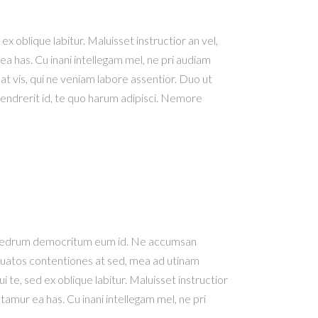
x oblique labitur. Maluisset instructior an vel,
ea has. Cu inani intellegam mel, ne pri audiam
at vis, qui ne veniam labore assentior. Duo ut
hendrerit id, te quo harum adipisci. Nemore
e phaedrum democritum eum id. Ne accumsan
orquatos contentiones at sed, mea ad utinam
 te, sed ex oblique labitur. Maluisset instructior
tamur ea has. Cu inani intellegam mel, ne pri