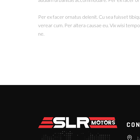
Per ex facer ornatus delenit. Cu sea fuisset tibiq
verear cum. Per altera causae eu. Vix wisi temp
ne.
CON
N